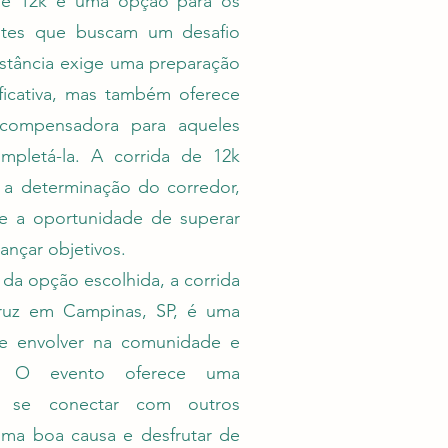
 de 12k é uma opção para os
ntes que buscam um desafio
istância exige uma preparação
ificativa, mas também oferece
ecompensadora para aqueles
pletá-la. A corrida de 12k
e a determinação do corredor,
 a oportunidade de superar
cançar objetivos.
a opção escolhida, a corrida
ruz em Campinas, SP, é uma
e envolver na comunidade e
. O evento oferece uma
a se conectar com outros
uma boa causa e desfrutar de