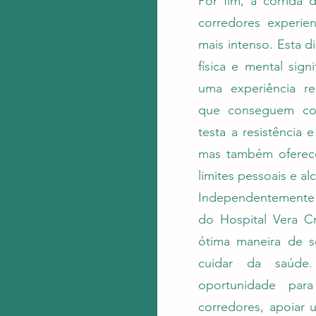
Por fim, a corrida
corredores experie
mais intenso. Esta d
física e mental sign
uma experiência r
que conseguem com
testa a resistência 
mas também oferece
limites pessoais e al
Independentemente d
do Hospital Vera C
ótima maneira de s
cuidar da saúde
oportunidade par
corredores, apoiar 