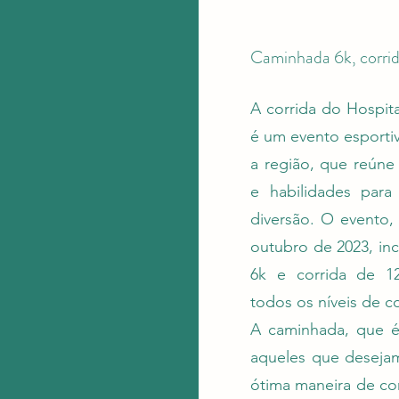
Caminhada 6k, corrida
A corrida do Hospit
é um evento esporti
a região, que reúne
e habilidades par
diversão. O evento,
outubro de 2023, inc
6k e corrida de 1
todos os níveis de c
A caminhada, que é
aqueles que desejam
ótima maneira de co