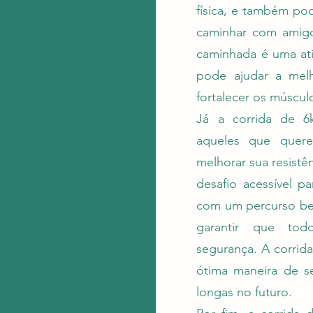
física, e também po
caminhar com amigos
caminhada é uma at
pode ajudar a melh
fortalecer os músculo
Já a corrida de 
aqueles que quer
melhorar sua resistê
desafio acessível pa
com um percurso bem
garantir que tod
segurança. A corri
ótima maneira de se
longas no futuro.